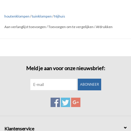
HygiÌÇnisch. Hout neemt voetvocht op
-åÊåÊåÊåÊåÊåÊåÊåÊåÊåÊ
en door de ruimte in de klomp altijd frisse lucht rondom de voet.
houtenklompen
/
tuinklompen
/
Nijhuis
Door de isolerende en ventilerende
-åÊåÊåÊåÊåÊåÊåÊåÊåÊåÊ
Aan verlanglijst toevoegen
/
Toevoegen om te vergelijken
/
Afdrukken
eigenschappen van hout zijn klompen in de winter warm en in de
zomer koel.
Klompen zijn veilig, uw voeten worden aan
-åÊåÊåÊåÊåÊåÊåÊåÊåÊåÊ
alle kanten beschermd door het hout,åÊ
CE-gecertificeerd.
Meld je aan voor onze nieuwsbrief:
Door het wereldwijde imago, ideaal te
-åÊåÊåÊåÊåÊåÊåÊåÊåÊåÊ
gebruiken als (relatie)geschenk.
ABONNEER
Klantenservice