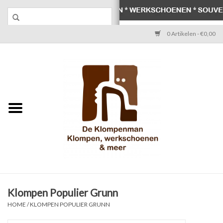
0 Artikelen - €0,00
Home
Klompen
Werkschoenen
Laarzen
Werksokken
Schoenen
Klompen Populier Grunn
HOME
/
KLOMPEN POPULIER GRUNN
Souvenirs