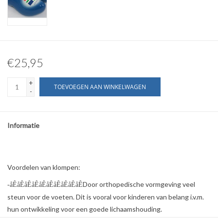
€25,95
+
TOEVOEGEN AAN WINKELWAGEN
-
Informatie
Voordelen van klompen:
Door orthopedische vormgeving veel
-åÊåÊåÊåÊåÊåÊåÊåÊåÊåÊ
steun voor de voeten. Dit is vooral voor kinderen van belang i.v.m.
hun ontwikkeling voor een goede lichaamshouding.