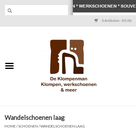
0 Artikelen - €0,00
Home
Klompen
Werkschoenen
Laarzen
Werksokken
Schoenen
Wandelschoenen laag
HOME
/
SCHOENEN
/
WANDELSCHOENEN LAAG
Souvenirs