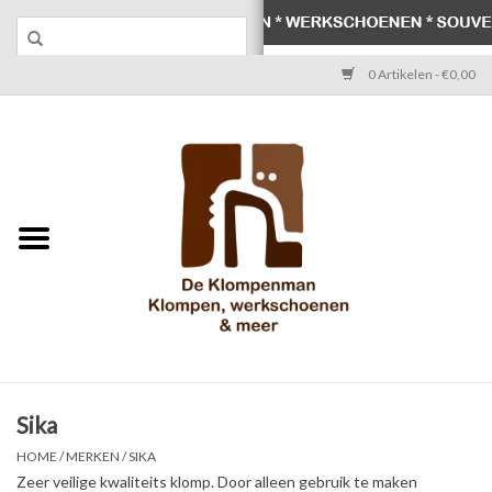
0 Artikelen - €0,00
Home
Klompen
Werkschoenen
Laarzen
Werksokken
Schoenen
Sika
HOME
/
MERKEN
/
SIKA
Souvenirs
Zeer veilige kwaliteits klomp. Door alleen gebruik te maken