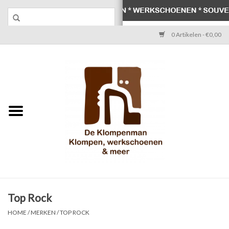
0 Artikelen - €0,00
Home
Klompen
Werkschoenen
Laarzen
Werksokken
Schoenen
Top Rock
HOME
/
MERKEN
/
TOP ROCK
Souvenirs