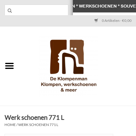
0 Artikelen - €0,00
Home
Klompen
Werkschoenen
Laarzen
Werksokken
Schoenen
Werk schoenen 771 L
HOME
/
WERK SCHOENEN 771 L
Souvenirs