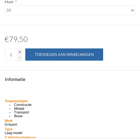
Maat:
*
€79,50
+
TOEVOEGEN AAN WINKELWAGEN
-
Informatie
Toepassingen
Constructie
Metaal
Transport
Bouw
Merk
Grisport
Type
Laag model
S Veiligheidsklasse