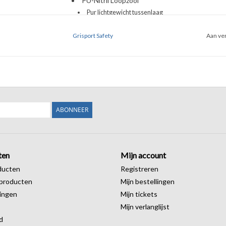
PU-Nitril Loopzool
Pur lichtgewicht tussenlaag
Nitril hittebestendige loopzool (ca.300°C)
Grisport Safety
Aan ver
Support System Hielversteviging
Sympatex
Voering
Waterdichte voering
Gevet Lederen Bovenwerk
Olie- & Zuurbestendig
ABONNEER
Veiligheidsklasse:
EN-345-1 S3
Geschikt voor:
Agrarische Sector
ten
Mijn account
Transport
ducten
Registreren
Constructie
producten
Mijn bestellingen
Metaal
ingen
Mijn tickets
Bouw
Mijn verlanglijst
d