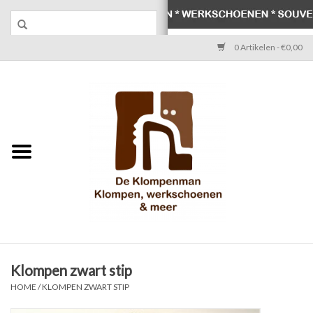
0 Artikelen - €0,00
Home
Klompen
Werkschoenen
Laarzen
Werksokken
Schoenen
Klompen zwart stip
HOME
/
KLOMPEN ZWART STIP
Souvenirs