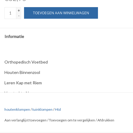
+
TOEVOEGEN AAN WINKELWAGEN
-
Informatie
Orthopedisch Voetbed
Houten Binnenzool
Leren Kap met Riem
Versterkte Neus
houtenklompen
/
tuinklompen
/
Htd
Aan verlanglijst toevoegen
/
Toevoegen om te vergelijken
/
Afdrukken