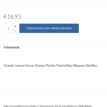
€16,95
+
TOEVOEGEN AAN WINKELWAGEN
-
Informatie
Oranje Leeuw Decor Klomp Pluche Pantoffels/Slippers/Sloffen
Aan verlanglijst toevoegen
/
Toevoegen om te vergelijken
/
Afdrukken