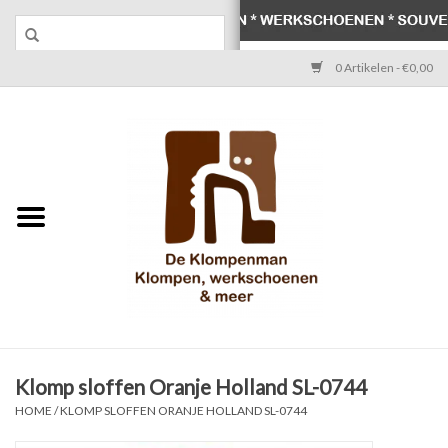
0 Artikelen - €0,00
Home
Klompen
Werkschoenen
Laarzen
Werksokken
Schoenen
Klomp sloffen Oranje Holland SL-0744
HOME
/
KLOMP SLOFFEN ORANJE HOLLAND SL-0744
Souvenirs