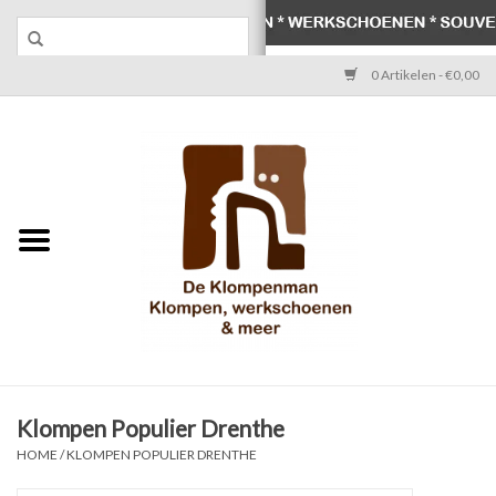
0 Artikelen - €0,00
Home
Klompen
Werkschoenen
Laarzen
Werksokken
Schoenen
Klompen Populier Drenthe
HOME
/
KLOMPEN POPULIER DRENTHE
Souvenirs