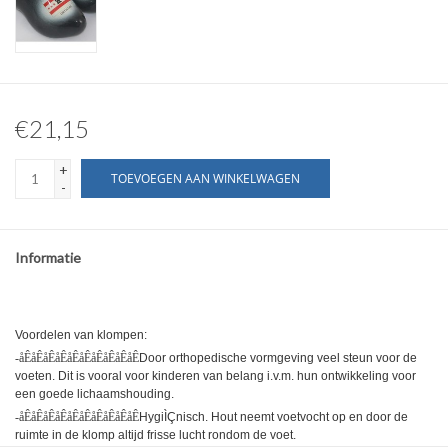
€21,15
+
TOEVOEGEN AAN WINKELWAGEN
-
Informatie
Voordelen van klompen:
-åÊåÊåÊåÊåÊåÊåÊåÊåÊåÊ
Door orthopedische vormgeving veel steun voor de
voeten. Dit is vooral voor kinderen van belang i.v.m. hun ontwikkeling voor
een goede lichaamshouding.
-åÊåÊåÊåÊåÊåÊåÊåÊåÊåÊ
HygiÌÇnisch. Hout neemt voetvocht op en door de
ruimte in de klomp altijd frisse lucht rondom de voet.