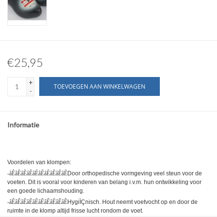
€25,95
+
TOEVOEGEN AAN WINKELWAGEN
-
Informatie
Voordelen van klompen:
-åÊåÊåÊåÊåÊåÊåÊåÊåÊåÊ
Door orthopedische vormgeving veel steun voor de
voeten. Dit is vooral voor kinderen van belang i.v.m. hun ontwikkeling voor
een goede lichaamshouding.
-åÊåÊåÊåÊåÊåÊåÊåÊåÊåÊ
HygiÌÇnisch. Hout neemt voetvocht op en door de
ruimte in de klomp altijd frisse lucht rondom de voet.