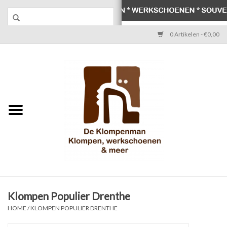
0 Artikelen - €0,00
Home
Klompen
Werkschoenen
Laarzen
Werksokken
Schoenen
Klompen Populier Drenthe
HOME
/
KLOMPEN POPULIER DRENTHE
Souvenirs