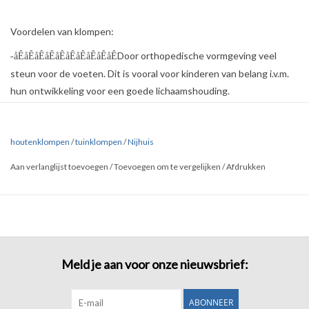
Voordelen van klompen:
Door orthopedische vormgeving veel
-åÊåÊåÊåÊåÊåÊåÊåÊåÊåÊ
steun voor de voeten. Dit is vooral voor kinderen van belang i.v.m.
hun ontwikkeling voor een goede lichaamshouding.
HygiÌÇnisch. Hout neemt voetvocht op
-åÊåÊåÊåÊåÊåÊåÊåÊåÊåÊ
en door de ruimte in de klomp altijd frisse lucht rondom de voet.
houtenklompen
/
tuinklompen
/
Nijhuis
Door de isolerende en ventilerende
-åÊåÊåÊåÊåÊåÊåÊåÊåÊåÊ
Aan verlanglijst toevoegen
/
Toevoegen om te vergelijken
/
Afdrukken
eigenschappen van hout zijn klompen in de winter warm en in de
zomer koel.
Klompen zijn veilig, uw voeten worden aan
-åÊåÊåÊåÊåÊåÊåÊåÊåÊåÊ
alle kanten beschermd door het hout,åÊ
CE-gecertificeerd.
Meld je aan voor onze nieuwsbrief:
Door het wereldwijde imago, ideaal te
-åÊåÊåÊåÊåÊåÊåÊåÊåÊåÊ
gebruiken als (relatie)geschenk.
ABONNEER