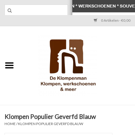
0 Artikelen - €0,00
Home
Klompen
Werkschoenen
Laarzen
Werksokken
Schoenen
Klompen Populier Geverfd Blauw
HOME
/
KLOMPEN POPULIER GEVERFD BLAUW
Souvenirs