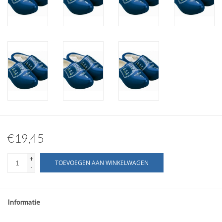
€19,45
+
TOEVOEGEN AAN WINKELWAGEN
-
Informatie