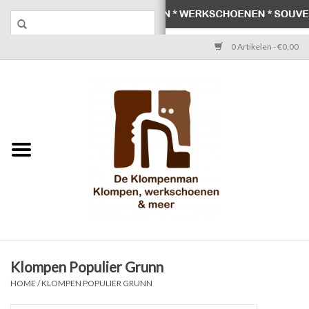
0 Artikelen - €0,00
Home
Klompen
Werkschoenen
Laarzen
Werksokken
Schoenen
Klompen Populier Grunn
HOME
/
KLOMPEN POPULIER GRUNN
Souvenirs