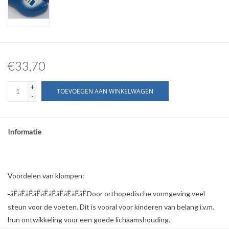
€33,70
+
TOEVOEGEN AAN WINKELWAGEN
-
Informatie
Voordelen van klompen:
Door orthopedische vormgeving veel
-åÊåÊåÊåÊåÊåÊåÊåÊåÊåÊ
steun voor de voeten. Dit is vooral voor kinderen van belang i.v.m.
hun ontwikkeling voor een goede lichaamshouding.