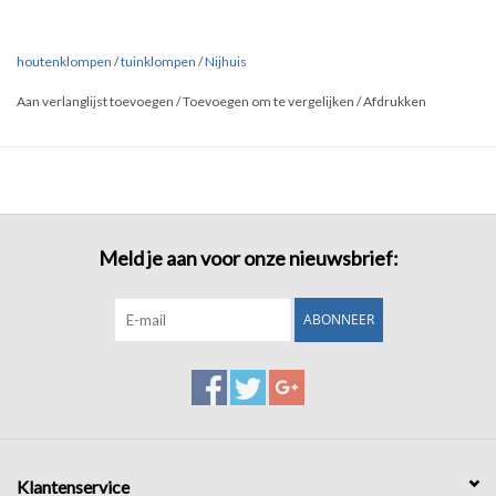
HygiÌÇnisch. Hout neemt voetvocht op
-åÊåÊåÊåÊåÊåÊåÊåÊåÊåÊ
en door de ruimte in de klomp altijd frisse lucht rondom de voet.
houtenklompen
/
tuinklompen
/
Nijhuis
Door de isolerende en ventilerende
-åÊåÊåÊåÊåÊåÊåÊåÊåÊåÊ
Aan verlanglijst toevoegen
/
Toevoegen om te vergelijken
/
Afdrukken
eigenschappen van hout zijn klompen in de winter warm en in de
zomer koel.
Klompen zijn veilig, uw voeten worden aan
-åÊåÊåÊåÊåÊåÊåÊåÊåÊåÊ
alle kanten beschermd door het hout,åÊ
CE-gecertificeerd.
Meld je aan voor onze nieuwsbrief:
Door het wereldwijde imago, ideaal te
-åÊåÊåÊåÊåÊåÊåÊåÊåÊåÊ
gebruiken als (relatie)geschenk.
ABONNEER
Klantenservice