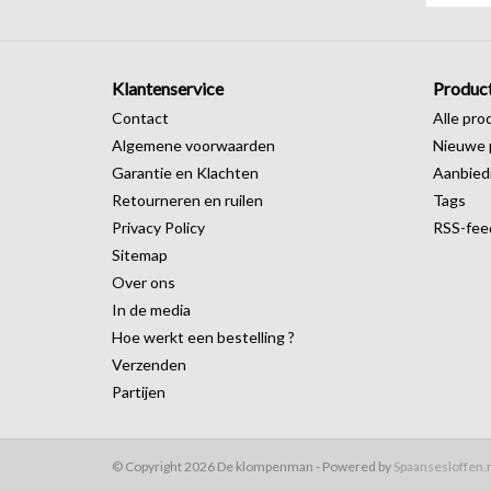
Klantenservice
Produc
Contact
Alle pro
Algemene voorwaarden
Nieuwe 
Garantie en Klachten
Aanbied
Retourneren en ruilen
Tags
Privacy Policy
RSS-fee
Sitemap
Over ons
In de media
Hoe werkt een bestelling ?
Verzenden
Partijen
© Copyright 2026 De klompenman - Powered by
Spaansesloffen.