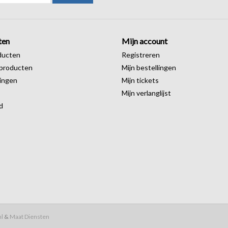
ten
Mijn account
ducten
Registreren
producten
Mijn bestellingen
ingen
Mijn tickets
Mijn verlanglijst
d
nl
&
Maat Diensten