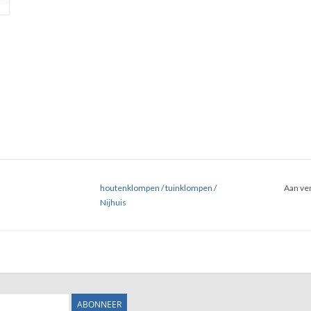
houtenklompen
/
tuinklompen
/
Aan ver
Nijhuis
ABONNEER