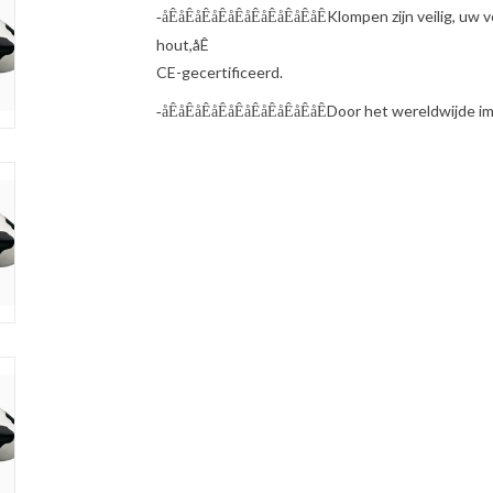
Klompen zijn veilig, uw
-åÊåÊåÊåÊåÊåÊåÊåÊåÊåÊ
hout,åÊ
CE-gecertificeerd.
Door het wereldwijde ima
-åÊåÊåÊåÊåÊåÊåÊåÊåÊåÊ