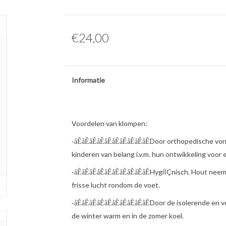
€24,00
Informatie
Voordelen van klompen:
Door orthopedische vorm
-åÊåÊåÊåÊåÊåÊåÊåÊåÊåÊ
kinderen van belang i.v.m. hun ontwikkeling voor
HygiÌÇnisch. Hout neemt
-åÊåÊåÊåÊåÊåÊåÊåÊåÊåÊ
frisse lucht rondom de voet.
Door de isolerende en v
-åÊåÊåÊåÊåÊåÊåÊåÊåÊåÊ
de winter warm en in de zomer koel.