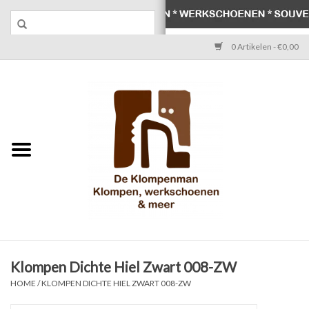
0 Artikelen - €0,00
Home
Klompen
Werkschoenen
Laarzen
Werksokken
Schoenen
Klompen Dichte Hiel Zwart 008-ZW
HOME
/
KLOMPEN DICHTE HIEL ZWART 008-ZW
Souvenirs